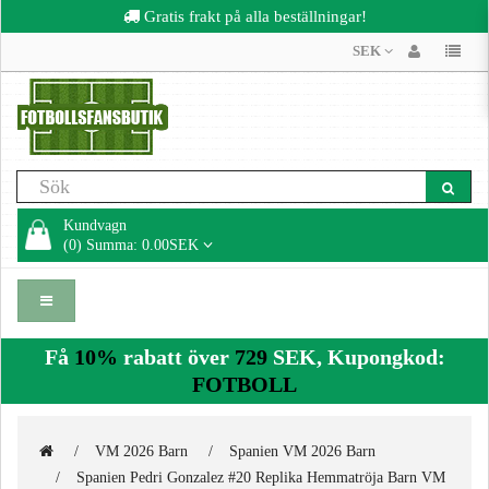
Gratis frakt på alla beställningar!
SEK
Kundvagn
(0) Summa: 0.00SEK
Få
10%
rabatt över
729
SEK, Kupongkod:
FOTBOLL
VM 2026 Barn
Spanien VM 2026 Barn
Spanien Pedri Gonzalez #20 Replika Hemmatröja Barn VM