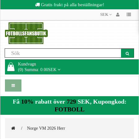
Gratis frakt på alla beställningar!
SEK
Kundvagn
(0) Summa: 0.00SEK
Få
10%
rabatt över
729
SEK, Kupongkod:
FOTBOLL
Norge VM 2026 Herr