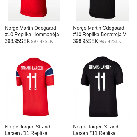
Norge Martin Odegaard
Norge Martin Odegaard
#10 Replika Hemmatröja
#10 Replika Bortatröja VM
VM 2026 Kortärmad
2026 Kortärmad
398.95SEK
398.95SEK
997.42SEK
997.42SEK
Norge Jorgen Strand
Norge Jorgen Strand
Larsen #11 Replika
Larsen #11 Replika