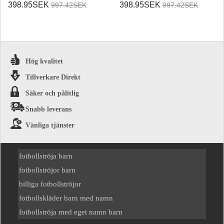
Hemmatröja VM 2026
Bortatröja VM 2026
398.95SEK
398.95SEK
997.42SEK
997.42SEK
Kortärmad
Kortärmad
Hög kvalitet
Tillverkare Direkt
Säker och pålitlig
Snabb leverans
Vänliga tjänster
fotbollströja barn
fotbollströjor barn
billiga fotbollströjor
fotbollskläder barn med namn
fotbollströja med eget namn barn