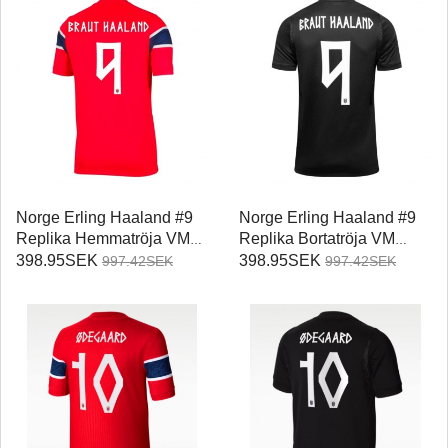
Norge Erling Haaland #9
Norge Erling Haaland #9
Replika Hemmatröja VM
Replika Bortatröja VM
2026 Kortärmad
2026 Kortärmad
398.95SEK
398.95SEK
997.42SEK
997.42SEK