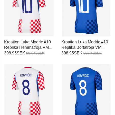
Kroatien Luka Modric #10
Kroatien Luka Modric #10
Replika Hemmatröja VM
Replika Bortatröja VM
2026 Kortärmad
2026 Kortärmad
398.95SEK
398.95SEK
997.42SEK
997.42SEK