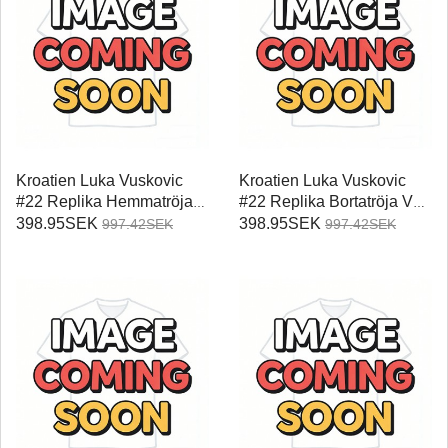
Kroatien Luka Vuskovic
Kroatien Luka Vuskovic
#22 Replika Hemmatröja
#22 Replika Bortatröja VM
VM 2026 Kortärmad
2026 Kortärmad
398.95SEK
398.95SEK
997.42SEK
997.42SEK