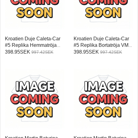
Kroatien Duje Caleta-Car
Kroatien Duje Caleta-Car
#5 Replika Hemmatröja
#5 Replika Bortatröja VM
VM 2026 Kortärmad
2026 Kortärmad
398.95SEK
398.95SEK
997.42SEK
997.42SEK