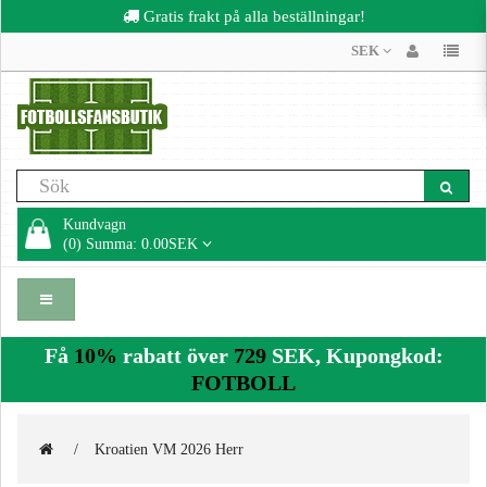
Gratis frakt på alla beställningar!
SEK
Kundvagn
(0) Summa: 0.00SEK
Få
10%
rabatt över
729
SEK, Kupongkod:
FOTBOLL
Kroatien VM 2026 Herr