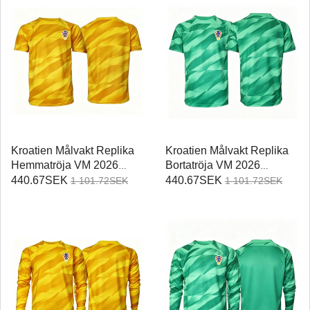
Kroatien Målvakt Replika
Kroatien Målvakt Replika
Hemmatröja VM 2026
Bortatröja VM 2026
Kortärmad
Kortärmad
440.67SEK
440.67SEK
1 101.72SEK
1 101.72SEK