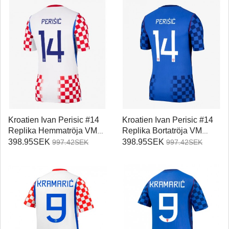
Kroatien Ivan Perisic #14
Kroatien Ivan Perisic #14
Replika Hemmatröja VM
Replika Bortatröja VM
2026 Kortärmad
2026 Kortärmad
398.95SEK
398.95SEK
997.42SEK
997.42SEK