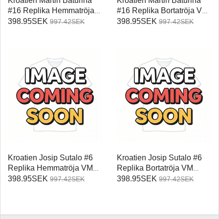
Kroatien Martin Baturina
Kroatien Martin Baturina
#16 Replika Hemmatröja
#16 Replika Bortatröja VM
VM 2026 Kortärmad
2026 Kortärmad
398.95SEK
398.95SEK
997.42SEK
997.42SEK
Kroatien Josip Sutalo #6
Kroatien Josip Sutalo #6
Replika Hemmatröja VM
Replika Bortatröja VM
2026 Kortärmad
2026 Kortärmad
398.95SEK
398.95SEK
997.42SEK
997.42SEK