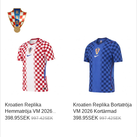
Kroatien Replika
Kroatien Replika Bortatröja
Hemmatröja VM 2026
VM 2026 Kortärmad
Kortärmad
398.95SEK
398.95SEK
997.42SEK
997.42SEK