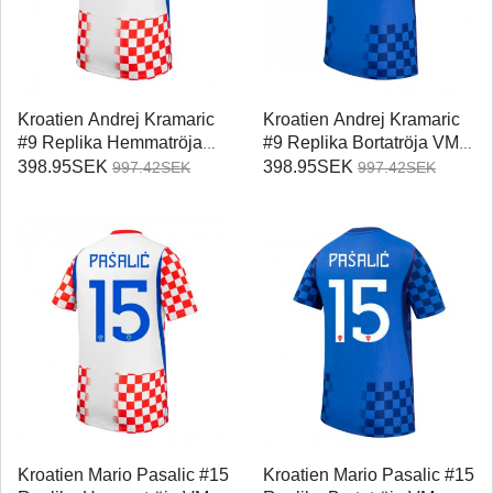
Kroatien Andrej Kramaric
Kroatien Andrej Kramaric
#9 Replika Hemmatröja
#9 Replika Bortatröja VM
VM 2026 Kortärmad
2026 Kortärmad
398.95SEK
398.95SEK
997.42SEK
997.42SEK
Kroatien Mario Pasalic #15
Kroatien Mario Pasalic #15