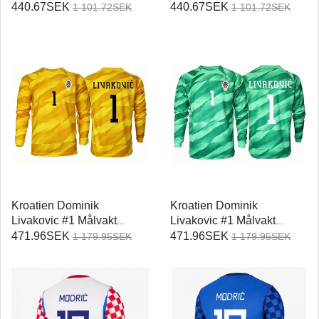
Replika Hemmatröja VM
Replika Bortatröja VM
440.67SEK
440.67SEK
1 101.72SEK
1 101.72SEK
2026 Kortärmad
2026 Kortärmad
Kroatien Dominik
Kroatien Dominik
Livakovic #1 Målvakt
Livakovic #1 Målvakt
Replika Hemmatröja VM
Replika Bortatröja VM
471.96SEK
471.96SEK
1 179.95SEK
1 179.95SEK
2026 Långärmad
2026 Långärmad