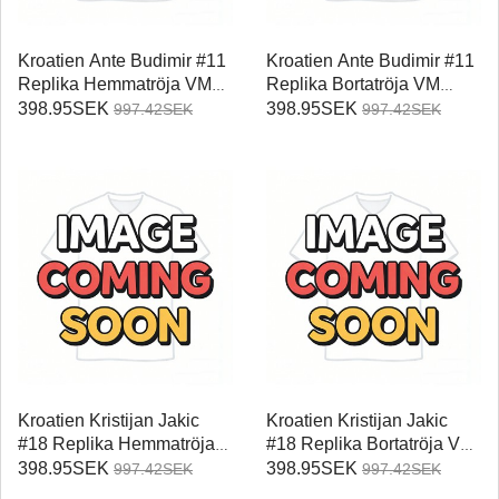
Kroatien Ante Budimir #11
Kroatien Ante Budimir #11
Replika Hemmatröja VM
Replika Bortatröja VM
2026 Kortärmad
2026 Kortärmad
398.95SEK
398.95SEK
997.42SEK
997.42SEK
Kroatien Kristijan Jakic
Kroatien Kristijan Jakic
#18 Replika Hemmatröja
#18 Replika Bortatröja VM
VM 2026 Kortärmad
2026 Kortärmad
398.95SEK
398.95SEK
997.42SEK
997.42SEK