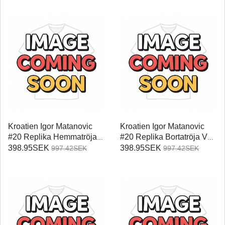
Kroatien Igor Matanovic
Kroatien Igor Matanovic
#20 Replika Hemmatröja
#20 Replika Bortatröja VM
VM 2026 Kortärmad
2026 Kortärmad
398.95SEK
398.95SEK
997.42SEK
997.42SEK