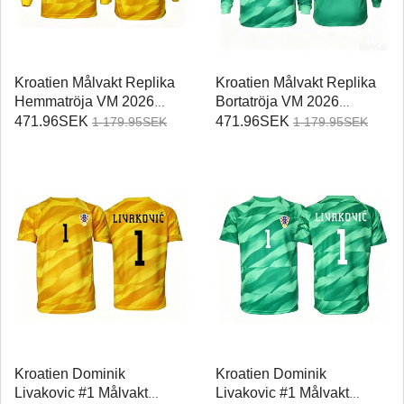
Kroatien Målvakt Replika
Kroatien Målvakt Replika
Hemmatröja VM 2026
Bortatröja VM 2026
Långärmad
Långärmad
471.96SEK
471.96SEK
1 179.95SEK
1 179.95SEK
Kroatien Dominik
Kroatien Dominik
Livakovic #1 Målvakt
Livakovic #1 Målvakt