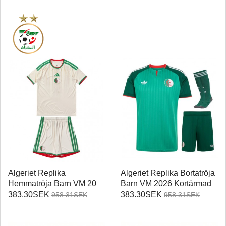
Algeriet Replika
Algeriet Replika Bortatröja
Hemmatröja Barn VM 2026
Barn VM 2026 Kortärmad
Kortärmad (+ Korta byxor)
(+ Korta byxor)
383.30SEK
383.30SEK
958.31SEK
958.31SEK