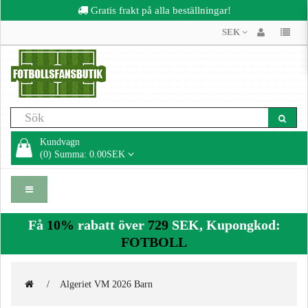
Gratis frakt på alla beställningar!
SEK
Kundvagn
(0) Summa: 0.00SEK
Få
10%
rabatt över
729
SEK, Kupongkod:
FOTBOLL
Algeriet VM 2026 Barn