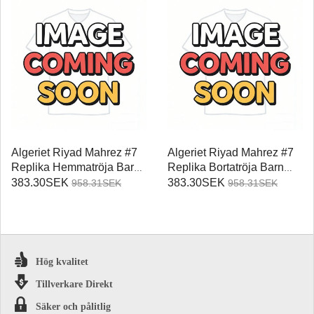
Algeriet Riyad Mahrez #7
Algeriet Riyad Mahrez #7
Replika Hemmatröja Barn
Replika Bortatröja Barn
VM 2026 Kortärmad (+
VM 2026 Kortärmad (+
383.30SEK
383.30SEK
958.31SEK
958.31SEK
Korta byxor)
Korta byxor)
Hög kvalitet
Tillverkare Direkt
Säker och pålitlig