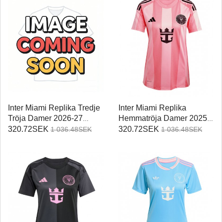
Inter Miami Replika Tredje
Inter Miami Replika
Tröja Damer 2026-27
Hemmatröja Damer 2025-
Kortärmad
26 Kortärmad
320.72SEK
320.72SEK
1 036.48SEK
1 036.48SEK