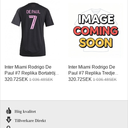
Inter Miami Rodrigo De
Inter Miami Rodrigo De
Paul #7 Replika Bortatröja
Paul #7 Replika Tredje
Damer 2025-26 Kortärmad
Tröja Damer 2025-26
320.72SEK
320.72SEK
1 036.48SEK
1 036.48SEK
Kortärmad
Hög kvalitet
Tillverkare Direkt