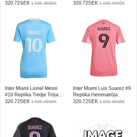
Damer 2025-26 Kortärmad
Damer 2025-26 Kortärmad
320.72SEK
320.72SEK
1 036.48SEK
1 036.48SEK
Inter Miami Lionel Messi
Inter Miami Luis Suarez #9
#10 Replika Tredje Tröja
Replika Hemmatröja
Damer 2025-26 Kortärmad
Damer 2025-26 Kortärmad
320.72SEK
320.72SEK
1 036.48SEK
1 036.48SEK