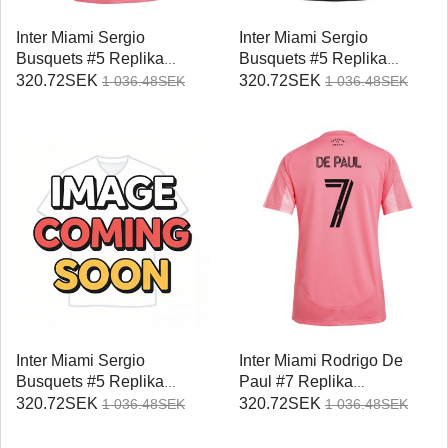
Inter Miami Sergio
Inter Miami Sergio
Busquets #5 Replika
Busquets #5 Replika
Hemmatröja Damer 2025-
Bortatröja Damer 2025-26
320.72SEK
320.72SEK
1 036.48SEK
1 036.48SEK
26 Kortärmad
Kortärmad
Inter Miami Sergio
Inter Miami Rodrigo De
Busquets #5 Replika
Paul #7 Replika
Tredje Tröja Damer 2025-
Hemmatröja Damer 2025-
320.72SEK
320.72SEK
1 036.48SEK
1 036.48SEK
26 Kortärmad
26 Kortärmad