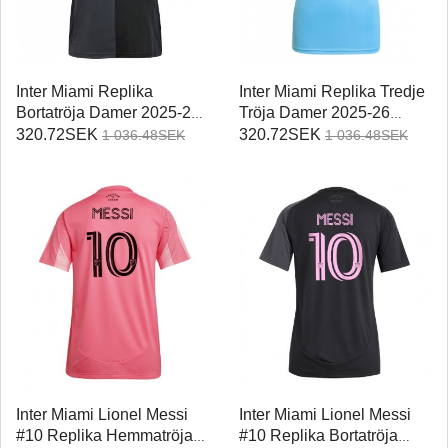
Inter Miami Replika
Inter Miami Replika Tredje
Bortatröja Damer 2025-26
Tröja Damer 2025-26
Kortärmad
Kortärmad
320.72SEK
320.72SEK
1 036.48SEK
1 036.48SEK
Inter Miami Lionel Messi
Inter Miami Lionel Messi
#10 Replika Hemmatröja
#10 Replika Bortatröja