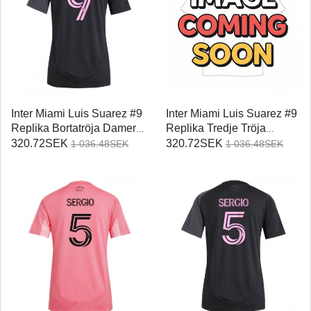
Inter Miami Luis Suarez #9
Inter Miami Luis Suarez #9
Replika Bortatröja Damer
Replika Tredje Tröja
2025-26 Kortärmad
Damer 2025-26 Kortärmad
320.72SEK
320.72SEK
1 036.48SEK
1 036.48SEK