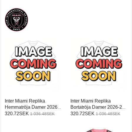
Inter Miami Replika
Inter Miami Replika
Hemmatröja Damer 2026-
Bortatröja Damer 2026-27
27 Kortärmad
Kortärmad
320.72SEK
320.72SEK
1 036.48SEK
1 036.48SEK