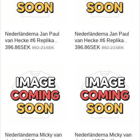
Nederländerna Jan Paul
Nederländerna Jan Paul
van Hecke #6 Replika
van Hecke #6 Replika
Hemmatröja Damer VM
Bortatröja Damer VM 2026
396.86SEK
396.86SEK
992.21SEK
992.21SEK
2026 Kortärmad
Kortärmad
Nederländerna Micky van
Nederländerna Micky van