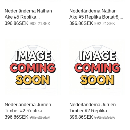
Nederländerna Nathan
Nederländerna Nathan
Ake #5 Replika
Ake #5 Replika Bortatröja
Hemmatröja Damer VM
Damer VM 2026
396.86SEK
396.86SEK
992.21SEK
992.21SEK
2026 Kortärmad
Kortärmad
Nederländerna Jurrien
Nederländerna Jurrien
Timber #2 Replika
Timber #2 Replika
Hemmatröja Damer VM
Bortatröja Damer VM 2026
396.86SEK
396.86SEK
992.21SEK
992.21SEK
2026 Kortärmad
Kortärmad