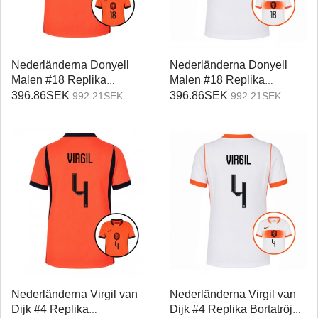
Nederländerna Donyell
Nederländerna Donyell
Malen #18 Replika
Malen #18 Replika
Hemmatröja Damer VM
Bortatröja Damer VM 2026
396.86SEK
396.86SEK
992.21SEK
992.21SEK
2026 Kortärmad
Kortärmad
Nederländerna Virgil van
Nederländerna Virgil van
Dijk #4 Replika
Dijk #4 Replika Bortatröja