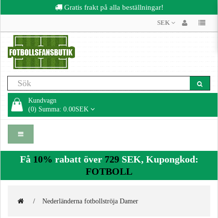
Gratis frakt på alla beställningar!
SEK
Kundvagn
(0) Summa: 0.00SEK
Få
10%
rabatt över
729
SEK, Kupongkod:
FOTBOLL
Nederländerna fotbollströja Damer