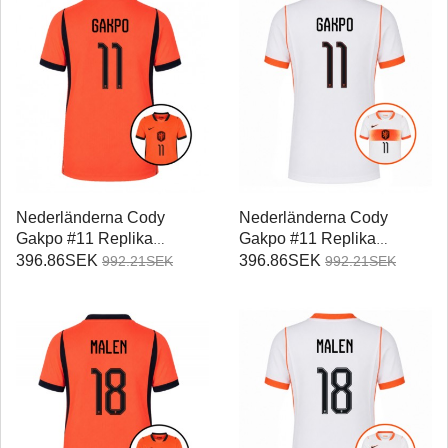
Nederländerna Cody
Nederländerna Cody
Gakpo #11 Replika
Gakpo #11 Replika
Hemmatröja Damer VM
Bortatröja Damer VM 2026
396.86SEK
396.86SEK
992.21SEK
992.21SEK
2026 Kortärmad
Kortärmad