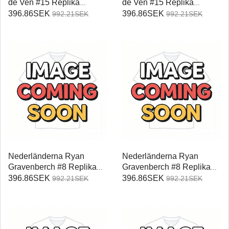
de Ven #15 Replika
de Ven #15 Replika
Hemmatröja Damer VM
Bortatröja Damer VM 2026
396.86SEK
396.86SEK
992.21SEK
992.21SEK
2026 Kortärmad
Kortärmad
Nederländerna Ryan
Nederländerna Ryan
Gravenberch #8 Replika
Gravenberch #8 Replika
Hemmatröja Damer VM
Bortatröja Damer VM 2026
396.86SEK
396.86SEK
992.21SEK
992.21SEK
2026 Kortärmad
Kortärmad