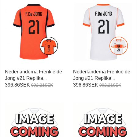
Nederländerna Frenkie de
Nederländerna Frenkie de
Jong #21 Replika
Jong #21 Replika
Hemmatröja Damer VM
Bortatröja Damer VM 2026
396.86SEK
396.86SEK
992.21SEK
992.21SEK
2026 Kortärmad
Kortärmad