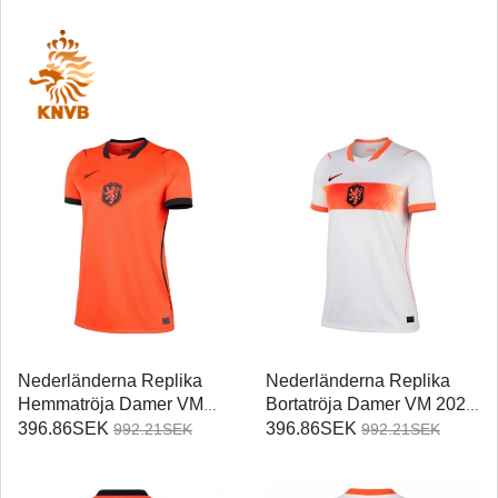
Nederländerna Replika
Nederländerna Replika
Hemmatröja Damer VM
Bortatröja Damer VM 2026
2026 Kortärmad
Kortärmad
396.86SEK
396.86SEK
992.21SEK
992.21SEK