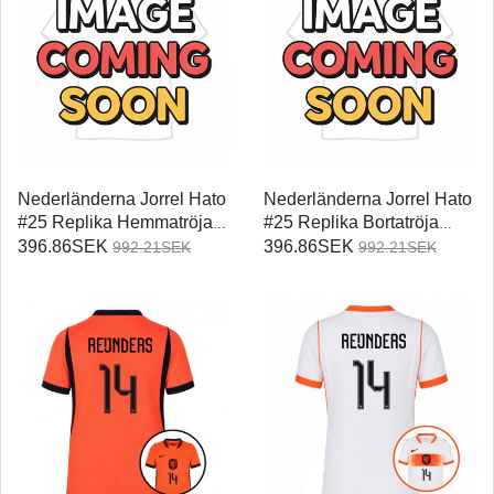
Nederländerna Jorrel Hato
Nederländerna Jorrel Hato
#25 Replika Hemmatröja
#25 Replika Bortatröja
Damer VM 2026
Damer VM 2026
396.86SEK
396.86SEK
992.21SEK
992.21SEK
Kortärmad
Kortärmad