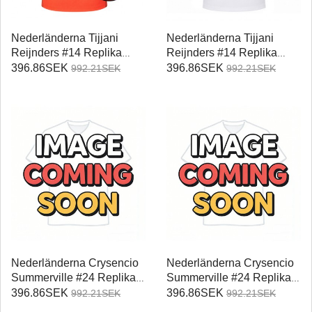
Nederländerna Tijjani
Nederländerna Tijjani
Reijnders #14 Replika
Reijnders #14 Replika
Hemmatröja Damer VM
Bortatröja Damer VM 2026
396.86SEK
396.86SEK
992.21SEK
992.21SEK
2026 Kortärmad
Kortärmad
Nederländerna Crysencio
Nederländerna Crysencio
Summerville #24 Replika
Summerville #24 Replika
Hemmatröja Damer VM
Bortatröja Damer VM 2026
396.86SEK
396.86SEK
992.21SEK
992.21SEK
2026 Kortärmad
Kortärmad