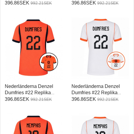
Hemmatröja Damer VM
Damer VM 2026
396.86SEK
396.86SEK
992.21SEK
992.21SEK
2026 Kortärmad
Kortärmad
Nederländerna Denzel
Nederländerna Denzel
Dumfries #22 Replika
Dumfries #22 Replika
Hemmatröja Damer VM
Bortatröja Damer VM 2026
396.86SEK
396.86SEK
992.21SEK
992.21SEK
2026 Kortärmad
Kortärmad