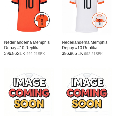
Nederländerna Memphis
Nederländerna Memphis
Depay #10 Replika
Depay #10 Replika
Hemmatröja Damer VM
Bortatröja Damer VM 2026
396.86SEK
396.86SEK
992.21SEK
992.21SEK
2026 Kortärmad
Kortärmad