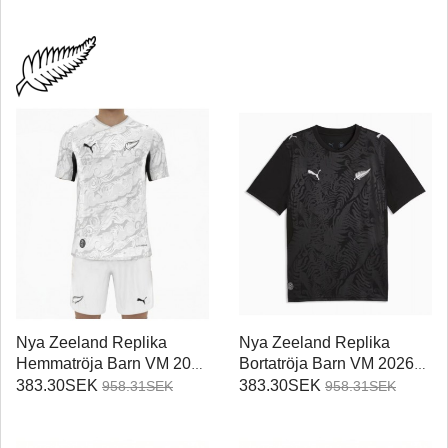
Nya Zeeland Replika
Nya Zeeland Replika
Hemmatröja Barn VM 2026
Bortatröja Barn VM 2026
Kortärmad (+ Korta byxor)
Kortärmad (+ Korta byxor)
383.30SEK
383.30SEK
958.31SEK
958.31SEK