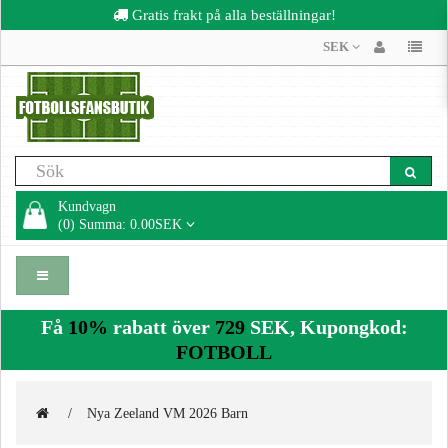
Gratis frakt på alla beställningar!
SEK
Kundvagn
(0) Summa: 0.00SEK
Få
10%
rabatt över
729
SEK, Kupongkod:
FOTBOLL
Nya Zeeland VM 2026 Barn