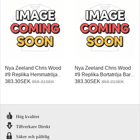
Nya Zeeland Chris Wood
Nya Zeeland Chris Wood
#9 Replika Hemmatröja
#9 Replika Bortatröja Barn
Barn VM 2026 Kortärmad
VM 2026 Kortärmad (+
383.30SEK
383.30SEK
958.31SEK
958.31SEK
(+ Korta byxor)
Korta byxor)
Hög kvalitet
Tillverkare Direkt
Säker och pålitlig