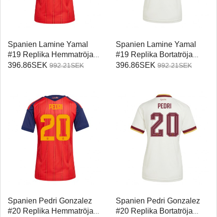
Spanien Lamine Yamal
Spanien Lamine Yamal
#19 Replika Hemmatröja
#19 Replika Bortatröja
Damer VM 2026
Damer VM 2026
396.86SEK
396.86SEK
992.21SEK
992.21SEK
Kortärmad
Kortärmad
Spanien Pedri Gonzalez
Spanien Pedri Gonzalez
#20 Replika Hemmatröja
#20 Replika Bortatröja