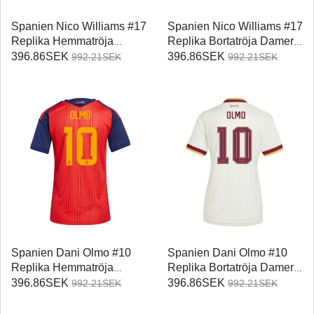
Spanien Nico Williams #17
Spanien Nico Williams #17
Replika Hemmatröja
Replika Bortatröja Damer
Damer VM 2026
VM 2026 Kortärmad
396.86SEK
396.86SEK
992.21SEK
992.21SEK
Kortärmad
Spanien Dani Olmo #10
Spanien Dani Olmo #10
Replika Hemmatröja
Replika Bortatröja Damer
Damer VM 2026
VM 2026 Kortärmad
396.86SEK
396.86SEK
992.21SEK
992.21SEK
Kortärmad