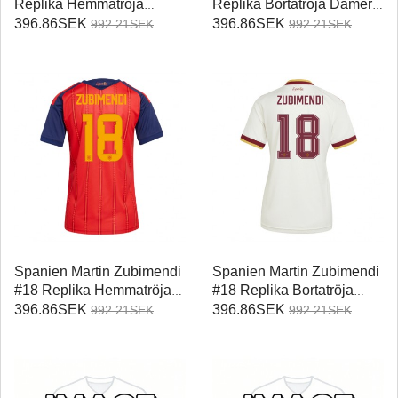
Replika Hemmatröja
Replika Bortatröja Damer
Damer VM 2026
VM 2026 Kortärmad
396.86SEK
396.86SEK
992.21SEK
992.21SEK
Kortärmad
Spanien Martin Zubimendi
Spanien Martin Zubimendi
#18 Replika Hemmatröja
#18 Replika Bortatröja
Damer VM 2026
Damer VM 2026
396.86SEK
396.86SEK
992.21SEK
992.21SEK
Kortärmad
Kortärmad