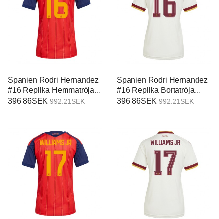
Spanien Rodri Hernandez
Spanien Rodri Hernandez
#16 Replika Hemmatröja
#16 Replika Bortatröja
Damer VM 2026
Damer VM 2026
396.86SEK
396.86SEK
992.21SEK
992.21SEK
Kortärmad
Kortärmad