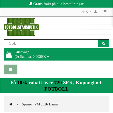
Gratis frakt på alla beställningar!
SEK
Kundvagn
(0) Summa: 0.00SEK
Få
10%
rabatt över
729
SEK, Kupongkod:
FOTBOLL
Spanien VM 2026 Damer