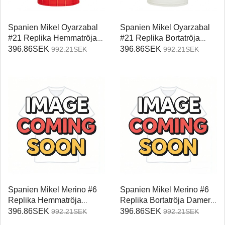
Spanien Mikel Oyarzabal
Spanien Mikel Oyarzabal
#21 Replika Hemmatröja
#21 Replika Bortatröja
Damer VM 2026
Damer VM 2026
396.86SEK
396.86SEK
992.21SEK
992.21SEK
Kortärmad
Kortärmad
Spanien Mikel Merino #6
Spanien Mikel Merino #6
Replika Hemmatröja
Replika Bortatröja Damer
Damer VM 2026
VM 2026 Kortärmad
396.86SEK
396.86SEK
992.21SEK
992.21SEK
Kortärmad