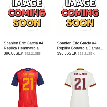
Spanien Eric Garcia #4
Spanien Eric Garcia #4
Replika Hemmatröja
Replika Bortatröja Damer
Damer VM 2026
VM 2026 Kortärmad
396.86SEK
396.86SEK
992.21SEK
992.21SEK
Kortärmad