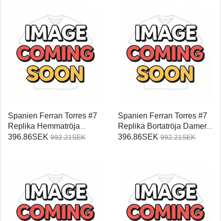
Spanien Ferran Torres #7
Spanien Ferran Torres #7
Replika Hemmatröja
Replika Bortatröja Damer
Damer VM 2026
VM 2026 Kortärmad
396.86SEK
396.86SEK
992.21SEK
992.21SEK
Kortärmad