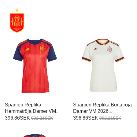
Spanien Replika
Spanien Replika Bortatröja
Hemmatröja Damer VM
Damer VM 2026
2026 Kortärmad
Kortärmad
396.86SEK
396.86SEK
992.21SEK
992.21SEK