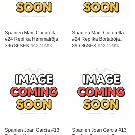
Spanien Marc Cucurella
Spanien Marc Cucurella
#24 Replika Hemmatröja
#24 Replika Bortatröja
Damer VM 2026
Damer VM 2026
396.86SEK
396.86SEK
992.21SEK
992.21SEK
Kortärmad
Kortärmad
Spanien Joan Garcia #13
Spanien Joan Garcia #13