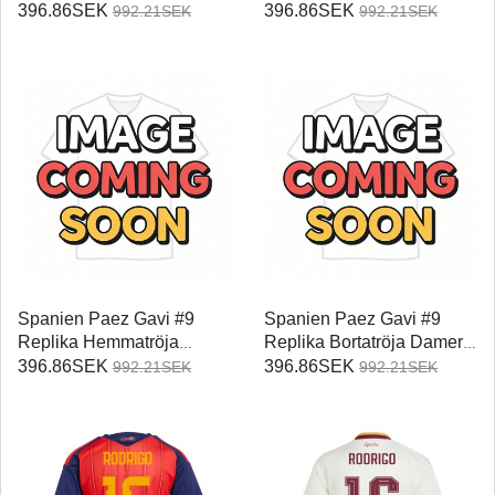
Damer VM 2026
Damer VM 2026
396.86SEK
396.86SEK
992.21SEK
992.21SEK
Kortärmad
Kortärmad
Spanien Paez Gavi #9
Spanien Paez Gavi #9
Replika Hemmatröja
Replika Bortatröja Damer
Damer VM 2026
VM 2026 Kortärmad
396.86SEK
396.86SEK
992.21SEK
992.21SEK
Kortärmad