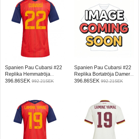
Spanien Pau Cubarsi #22
Spanien Pau Cubarsi #22
Replika Hemmatröja
Replika Bortatröja Damer
Damer VM 2026
VM 2026 Kortärmad
396.86SEK
396.86SEK
992.21SEK
992.21SEK
Kortärmad