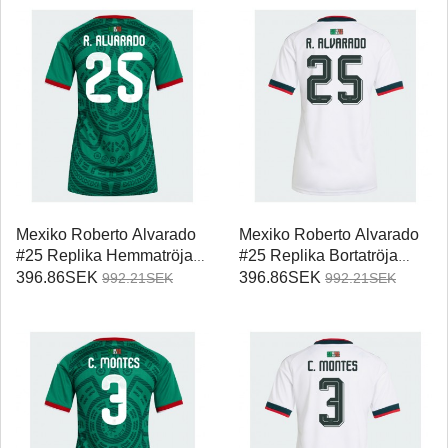
Mexiko Roberto Alvarado
Mexiko Roberto Alvarado
#25 Replika Hemmatröja
#25 Replika Bortatröja
Damer VM 2026
Damer VM 2026
396.86SEK
396.86SEK
992.21SEK
992.21SEK
Kortärmad
Kortärmad