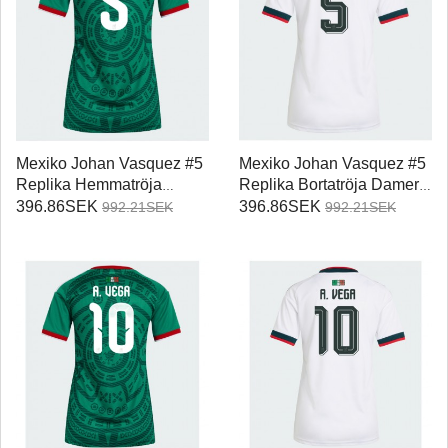
Mexiko Johan Vasquez #5
Mexiko Johan Vasquez #5
Replika Hemmatröja
Replika Bortatröja Damer
Damer VM 2026
VM 2026 Kortärmad
396.86SEK
396.86SEK
992.21SEK
992.21SEK
Kortärmad