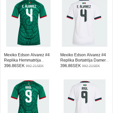
Mexiko Edson Alvarez #4
Mexiko Edson Alvarez #4
Replika Hemmatröja
Replika Bortatröja Damer
Damer VM 2026
VM 2026 Kortärmad
396.86SEK
396.86SEK
992.21SEK
992.21SEK
Kortärmad