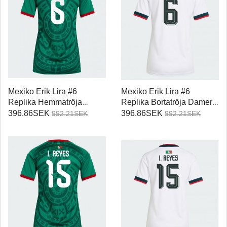
Mexiko Erik Lira #6
Mexiko Erik Lira #6
Replika Hemmatröja
Replika Bortatröja Damer
Damer VM 2026
VM 2026 Kortärmad
396.86SEK
396.86SEK
992.21SEK
992.21SEK
Kortärmad