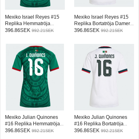
Mexiko Israel Reyes #15
Mexiko Israel Reyes #15
Replika Hemmatröja
Replika Bortatröja Damer
Damer VM 2026
VM 2026 Kortärmad
396.86SEK
396.86SEK
992.21SEK
992.21SEK
Kortärmad
Mexiko Julian Quinones
Mexiko Julian Quinones
#16 Replika Hemmatröja
#16 Replika Bortatröja
Damer VM 2026
Damer VM 2026
396.86SEK
396.86SEK
992.21SEK
992.21SEK
Kortärmad
Kortärmad