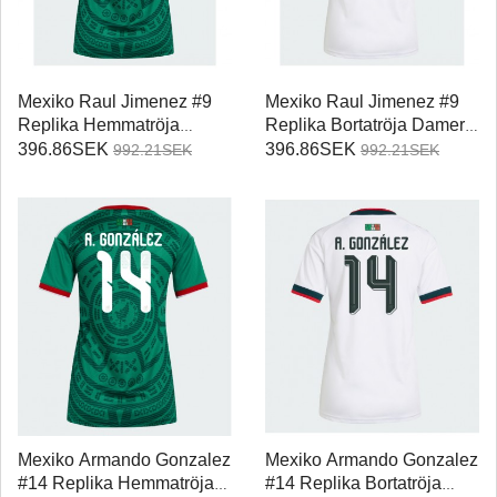
Mexiko Raul Jimenez #9
Mexiko Raul Jimenez #9
Replika Hemmatröja
Replika Bortatröja Damer
Damer VM 2026
VM 2026 Kortärmad
396.86SEK
396.86SEK
992.21SEK
992.21SEK
Kortärmad
Mexiko Armando Gonzalez
Mexiko Armando Gonzalez
#14 Replika Hemmatröja
#14 Replika Bortatröja