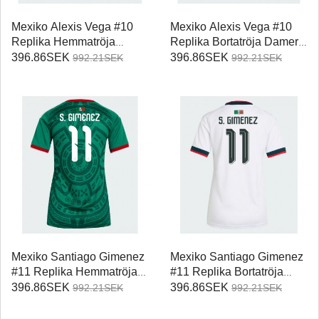
Mexiko Alexis Vega #10
Mexiko Alexis Vega #10
Replika Hemmatröja
Replika Bortatröja Damer
Damer VM 2026
VM 2026 Kortärmad
396.86SEK
396.86SEK
992.21SEK
992.21SEK
Kortärmad
Mexiko Santiago Gimenez
Mexiko Santiago Gimenez
#11 Replika Hemmatröja
#11 Replika Bortatröja
Damer VM 2026
Damer VM 2026
396.86SEK
396.86SEK
992.21SEK
992.21SEK
Kortärmad
Kortärmad