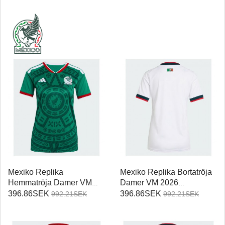
Mexiko Replika
Mexiko Replika Bortatröja
Hemmatröja Damer VM
Damer VM 2026
2026 Kortärmad
Kortärmad
396.86SEK
396.86SEK
992.21SEK
992.21SEK