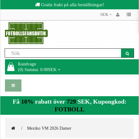
Gratis frakt på alla beställningar!
SEK
Kundvagn
(0) Summa: 0.00SEK
Få
10%
rabatt över
729
SEK, Kupongkod:
FOTBOLL
Mexiko VM 2026 Damer