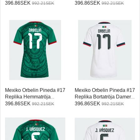
Damer VM 2026
Damer VM 2026
396.86SEK
396.86SEK
992.21SEK
992.21SEK
Kortärmad
Kortärmad
Mexiko Orbelin Pineda #17
Mexiko Orbelin Pineda #17
Replika Hemmatröja
Replika Bortatröja Damer
Damer VM 2026
VM 2026 Kortärmad
396.86SEK
396.86SEK
992.21SEK
992.21SEK
Kortärmad