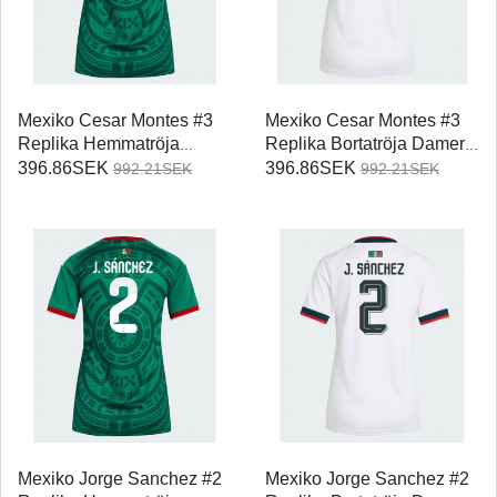
Mexiko Cesar Montes #3
Mexiko Cesar Montes #3
Replika Hemmatröja
Replika Bortatröja Damer
Damer VM 2026
VM 2026 Kortärmad
396.86SEK
396.86SEK
992.21SEK
992.21SEK
Kortärmad
Mexiko Jorge Sanchez #2
Mexiko Jorge Sanchez #2