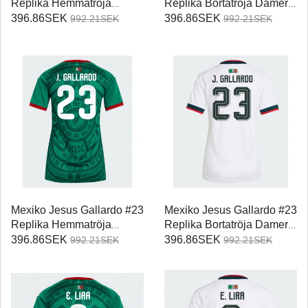
Replika Hemmatröja
Replika Bortatröja Damer
Damer VM 2026
VM 2026 Kortärmad
396.86SEK
396.86SEK
992.21SEK
992.21SEK
Kortärmad
Mexiko Jesus Gallardo #23
Mexiko Jesus Gallardo #23
Replika Hemmatröja
Replika Bortatröja Damer
Damer VM 2026
VM 2026 Kortärmad
396.86SEK
396.86SEK
992.21SEK
992.21SEK
Kortärmad