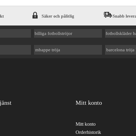
ekt
Säker och pålitlig
Snabb lever
billiga fotbollströjor
fotbollskläder
mbappe tröja
barcelona tröja
jänst
Mitt konto
Mitt konto
Orderhistorik