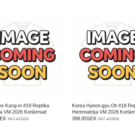
ee Kang-in #19 Replika
Korea Hyeon-gyu Oh #18 Rep
öja VM 2026 Kortärmad
Hemmatröja VM 2026 Kortär
SEK
398.95SEK
997.42SEK
997.42SEK