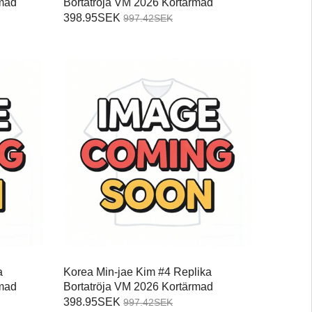
mad
Bortatröja VM 2026 Kortärmad
398.95SEK
997.42SEK
a
Korea Min-jae Kim #4 Replika
mad
Bortatröja VM 2026 Kortärmad
398.95SEK
997.42SEK