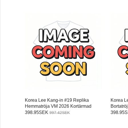
Korea Lee Kang-in #19 Replika
Korea L
Hemmatröja VM 2026 Kortärmad
Bortatr
398.95SEK
398.95
997.42SEK