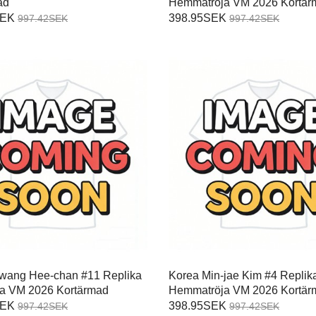
ad
Hemmatröja VM 2026 Kortär
SEK
398.95SEK
997.42SEK
997.42SEK
wang Hee-chan #11 Replika
Korea Min-jae Kim #4 Replik
öja VM 2026 Kortärmad
Hemmatröja VM 2026 Kortär
SEK
398.95SEK
997.42SEK
997.42SEK