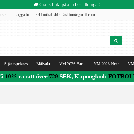
Gratis frakt på alla beställningar!
trera
Logga in
footballshirtsfashion@gmail.com
Stjärnspelares
Målvakt
VM 2026 Barn
VM 2026 Herr
VM
Få
10%
rabatt över
729
SEK, Kupongkod:
FOTBOL