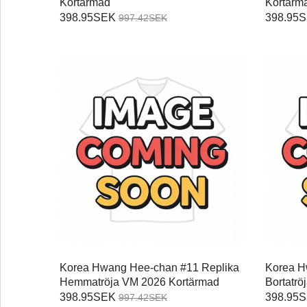
Kortärmad
Kortärm
398.95SEK
398.95
997.42SEK
Korea Hwang Hee-chan #11 Replika
Korea H
Hemmatröja VM 2026 Kortärmad
Bortatr
398.95SEK
398.95
997.42SEK