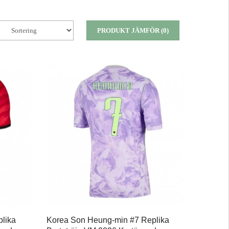
PRODUKT JÄMFÖR (0)
lika
Korea Son Heung-min #7 Replika