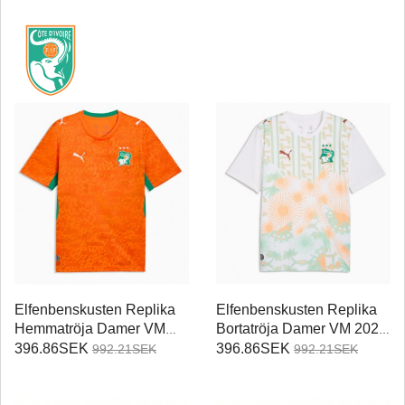
Elfenbenskusten Replika
Elfenbenskusten Replika
Hemmatröja Damer VM
Bortatröja Damer VM 2026
2026 Kortärmad
Kortärmad
396.86SEK
396.86SEK
992.21SEK
992.21SEK