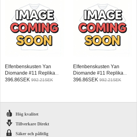
Elfenbenskusten Yan
Elfenbenskusten Yan
Diomande #11 Replika
Diomande #11 Replika
Hemmatröja Damer VM
Bortatröja Damer VM 2026
396.86SEK
396.86SEK
992.21SEK
992.21SEK
2026 Kortärmad
Kortärmad
Hög kvalitet
Tillverkare Direkt
Säker och pålitlig