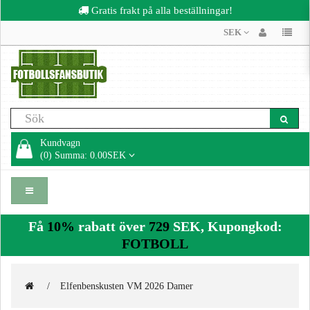
Gratis frakt på alla beställningar!
SEK
Kundvagn
(0) Summa: 0.00SEK
Få
10%
rabatt över
729
SEK, Kupongkod:
FOTBOLL
Elfenbenskusten VM 2026 Damer