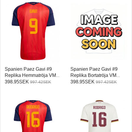
Spanien Paez Gavi #9
Spanien Paez Gavi #9
Replika Hemmatröja VM
Replika Bortatröja VM
2026 Kortärmad
2026 Kortärmad
398.95SEK
398.95SEK
997.42SEK
997.42SEK