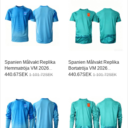
Spanien Målvakt Replika
Spanien Målvakt Replika
Hemmatröja VM 2026
Bortatröja VM 2026
Kortärmad
Kortärmad
440.67SEK
440.67SEK
1 101.72SEK
1 101.72SEK