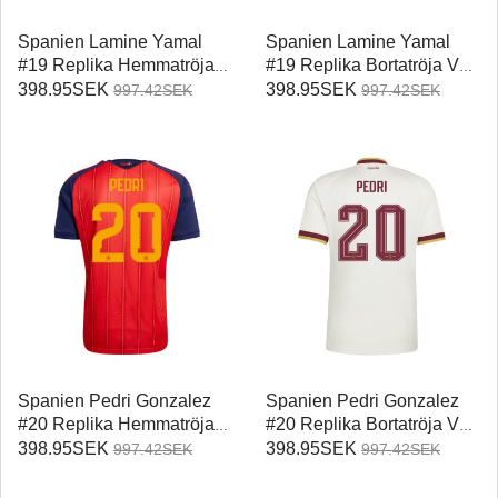
Spanien Lamine Yamal
Spanien Lamine Yamal
#19 Replika Hemmatröja
#19 Replika Bortatröja VM
VM 2026 Kortärmad
2026 Kortärmad
398.95SEK
398.95SEK
997.42SEK
997.42SEK
Spanien Pedri Gonzalez
Spanien Pedri Gonzalez
#20 Replika Hemmatröja
#20 Replika Bortatröja VM
VM 2026 Kortärmad
2026 Kortärmad
398.95SEK
398.95SEK
997.42SEK
997.42SEK