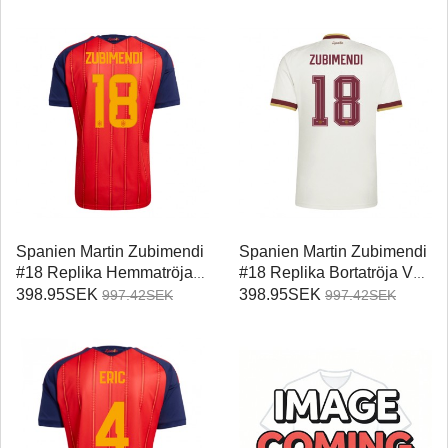
Spanien Martin Zubimendi
Spanien Martin Zubimendi
#18 Replika Hemmatröja
#18 Replika Bortatröja VM
VM 2026 Kortärmad
2026 Kortärmad
398.95SEK
398.95SEK
997.42SEK
997.42SEK