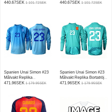
Hemmatröja VM 2026
VM 2026 Kortärmad
440.67SEK
440.67SEK
1 101.72SEK
1 101.72SEK
Kortärmad
Spanien Unai Simon #23
Spanien Unai Simon #23
Målvakt Replika
Målvakt Replika Bortatröja
Hemmatröja VM 2026
VM 2026 Långärmad
471.96SEK
471.96SEK
1 179.95SEK
1 179.95SEK
Långärmad