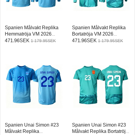
Spanien Målvakt Replika
Spanien Målvakt Replika
Hemmatröja VM 2026
Bortatröja VM 2026
Långärmad
Långärmad
471.96SEK
471.96SEK
1 179.95SEK
1 179.95SEK
Spanien Unai Simon #23
Spanien Unai Simon #23
Målvakt Replika
Målvakt Replika Bortatröja