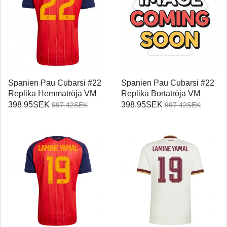
Spanien Pau Cubarsi #22
Spanien Pau Cubarsi #22
Replika Hemmatröja VM
Replika Bortatröja VM
2026 Kortärmad
2026 Kortärmad
398.95SEK
398.95SEK
997.42SEK
997.42SEK