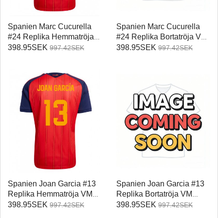
Spanien Marc Cucurella
Spanien Marc Cucurella
#24 Replika Hemmatröja
#24 Replika Bortatröja VM
VM 2026 Kortärmad
2026 Kortärmad
398.95SEK
398.95SEK
997.42SEK
997.42SEK
Spanien Joan Garcia #13
Spanien Joan Garcia #13
Replika Hemmatröja VM
Replika Bortatröja VM
2026 Kortärmad
2026 Kortärmad
398.95SEK
398.95SEK
997.42SEK
997.42SEK