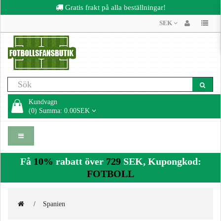
Gratis frakt på alla beställningar!
SEK
Kundvagn
(0) Summa: 0.00SEK
Få
10%
rabatt över
729
SEK, Kupongkod:
FOTBOLL
Spanien