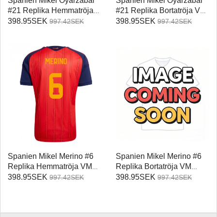
Spanien Mikel Oyarzabal
Spanien Mikel Oyarzabal
#21 Replika Hemmatröja
#21 Replika Bortatröja VM
VM 2026 Kortärmad
2026 Kortärmad
398.95SEK
398.95SEK
997.42SEK
997.42SEK
Spanien Mikel Merino #6
Spanien Mikel Merino #6
Replika Hemmatröja VM
Replika Bortatröja VM
2026 Kortärmad
2026 Kortärmad
398.95SEK
398.95SEK
997.42SEK
997.42SEK