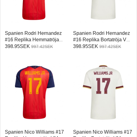
Spanien Rodri Hernandez
Spanien Rodri Hernandez
#16 Replika Hemmatröja
#16 Replika Bortatröja VM
VM 2026 Kortärmad
2026 Kortärmad
398.95SEK
398.95SEK
997.42SEK
997.42SEK
Spanien Nico Williams #17
Spanien Nico Williams #17