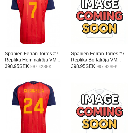
Spanien Ferran Torres #7
Spanien Ferran Torres #7
Replika Hemmatröja VM
Replika Bortatröja VM
2026 Kortärmad
2026 Kortärmad
398.95SEK
398.95SEK
997.42SEK
997.42SEK