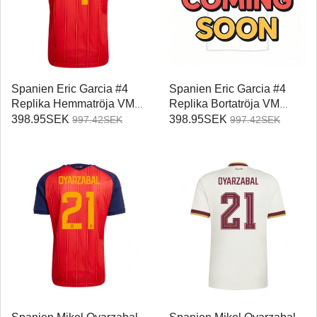
Spanien Eric Garcia #4
Spanien Eric Garcia #4
Replika Hemmatröja VM
Replika Bortatröja VM
2026 Kortärmad
2026 Kortärmad
398.95SEK
398.95SEK
997.42SEK
997.42SEK