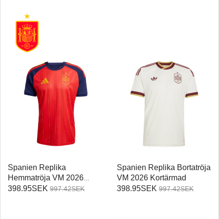
Spanien Replika
Spanien Replika Bortatröja
Hemmatröja VM 2026
VM 2026 Kortärmad
Kortärmad
398.95SEK
398.95SEK
997.42SEK
997.42SEK