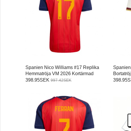
Spanien Nico Williams #17 Replika
Spanien
Hemmatröja VM 2026 Kortärmad
Bortatr
398.95SEK
398.95
997.42SEK