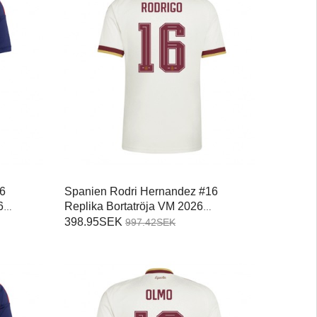
6
Spanien Rodri Hernandez #16
6
Replika Bortatröja VM 2026
Kortärmad
398.95SEK
997.42SEK