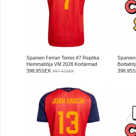
Spanien Ferran Torres #7 Replika
Spanien 
Hemmatröja VM 2026 Kortärmad
Bortatr
398.95SEK
398.95
997.42SEK