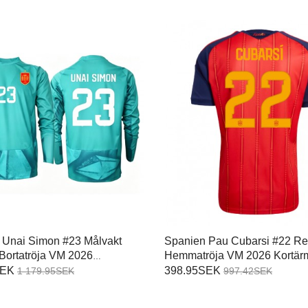
 Unai Simon #23 Målvakt
Spanien Pau Cubarsi #22 Re
Bortatröja VM 2026
Hemmatröja VM 2026 Kortär
mad
SEK
398.95SEK
1 179.95SEK
997.42SEK