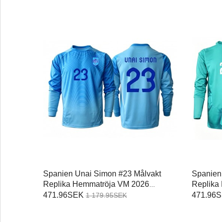
Spanien Unai Simon #23 Målvakt
Spanien
Replika Hemmatröja VM 2026
Replika 
Långärmad
Långär
471.96SEK
471.96
1 179.95SEK