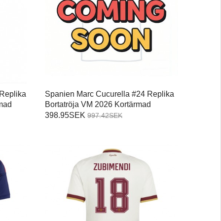
Replika
Spanien Marc Cucurella #24 Replika
mad
Bortatröja VM 2026 Kortärmad
398.95SEK
997.42SEK