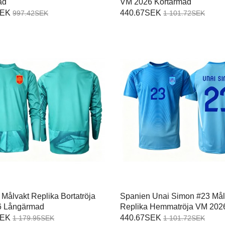
ad
VM 2026 Kortärmad
SEK
440.67SEK
997.42SEK
1 101.72SEK
Målvakt Replika Bortatröja
Spanien Unai Simon #23 Mål
6 Långärmad
Replika Hemmatröja VM 202
Kortärmad
SEK
440.67SEK
1 179.95SEK
1 101.72SEK