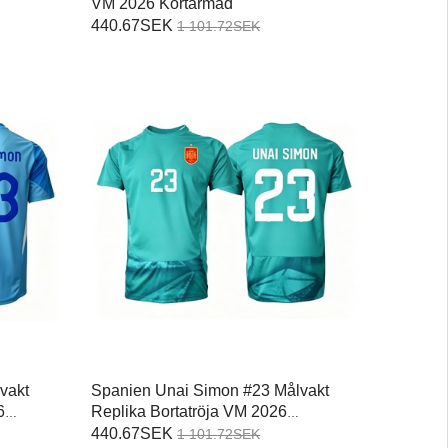
VM 2026 Kortärmad
440.67SEK
1 101.72SEK
vakt
Spanien Unai Simon #23 Målvakt
6
Replika Bortatröja VM 2026
Kortärmad
440.67SEK
1 101.72SEK