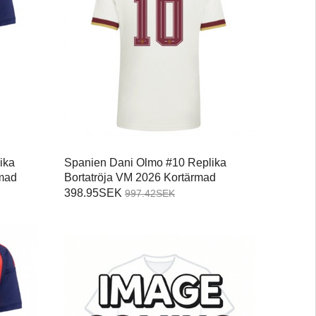
ika
Spanien Dani Olmo #10 Replika
mad
Bortatröja VM 2026 Kortärmad
398.95SEK
997.42SEK