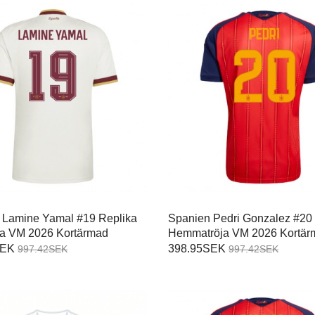
 Lamine Yamal #19 Replika
Spanien Pedri Gonzalez #20
öja VM 2026 Kortärmad
Hemmatröja VM 2026 Kortär
SEK
398.95SEK
997.42SEK
997.42SEK