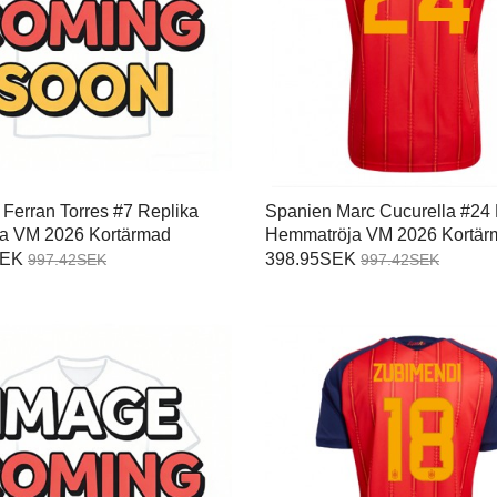
Ferran Torres #7 Replika
Spanien Marc Cucurella #24 
öja VM 2026 Kortärmad
Hemmatröja VM 2026 Kortär
SEK
398.95SEK
997.42SEK
997.42SEK