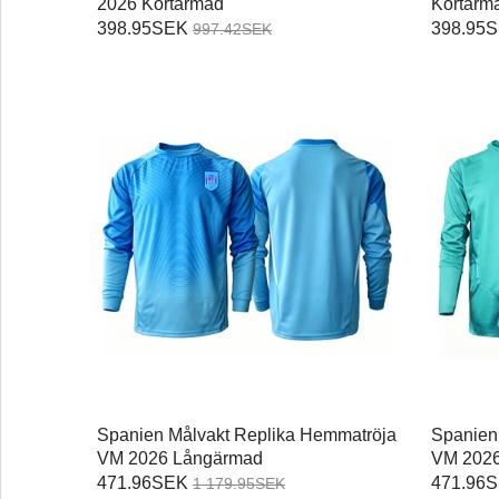
2026 Kortärmad
Kortärm
398.95SEK
398.95
997.42SEK
Spanien Målvakt Replika Hemmatröja
Spanien 
VM 2026 Långärmad
VM 202
471.96SEK
471.96
1 179.95SEK