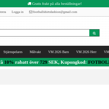
Gratis frakt på alla beställningar!
trera
Logga in
footballshirtsfashion@gmail.com
Stjärnspelares
Målvakt
VM 2026 Barn
VM 2026 Herr
VM
Få
10%
rabatt över
729
SEK, Kupongkod:
FOTBOL