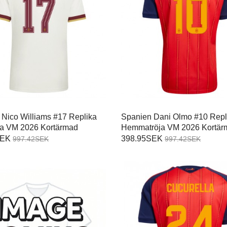
 Nico Williams #17 Replika
Spanien Dani Olmo #10 Repl
öja VM 2026 Kortärmad
Hemmatröja VM 2026 Kortär
SEK
398.95SEK
997.42SEK
997.42SEK