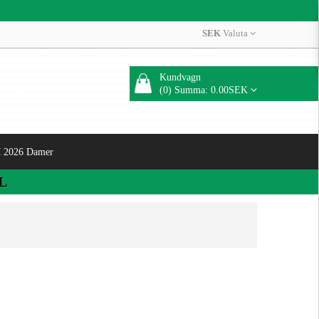
SEK
Valuta
Kundvagn
(0) Summa: 0.00SEK
 2026 Damer
L