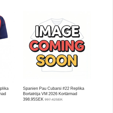
plika
Spanien Pau Cubarsi #22 Replika
mad
Bortatröja VM 2026 Kortärmad
398.95SEK
997.42SEK