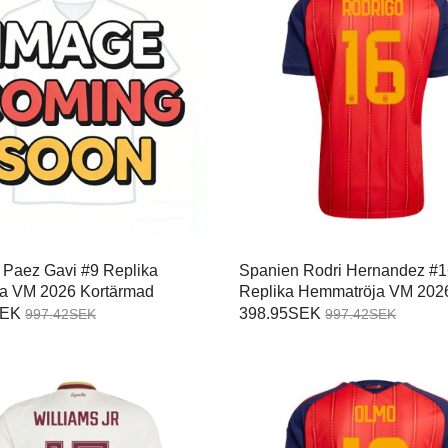
 Paez Gavi #9 Replika
Spanien Rodri Hernandez #1
öja VM 2026 Kortärmad
Replika Hemmatröja VM 202
Kortärmad
SEK
398.95SEK
997.42SEK
997.42SEK