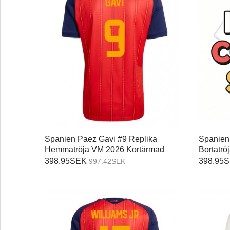
Spanien Paez Gavi #9 Replika
Spanien
Hemmatröja VM 2026 Kortärmad
Bortatr
398.95SEK
398.95
997.42SEK