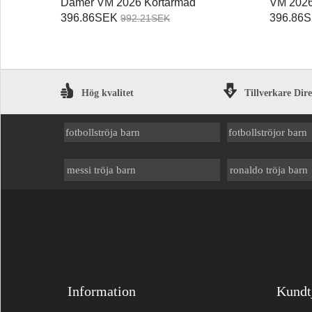
Damer VM 2026 Kortärmad
VM 2026
396.86SEK
396.86
992.21SEK
Hög kvalitet
Tillverkare Dir
fotbollströja barn
fotbollströjor barn
messi tröja barn
ronaldo tröja barn
Information
Kundt