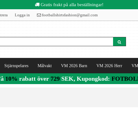
Gratis frakt på alla beställningar!
trera
Logga in
footballshirtsfashion@gmail.com
Stjärnspelares
Målvakt
VM 2026 Barn
VM 2026 Herr
VM
Få
10%
rabatt över
729
SEK, Kupongkod:
FOTBOL