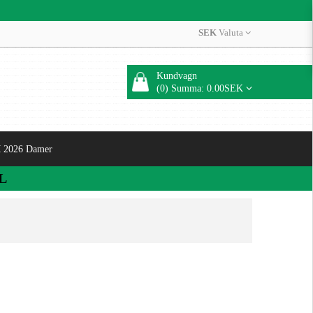
SEK
Valuta
Kundvagn
(0) Summa: 0.00SEK
 2026 Damer
L