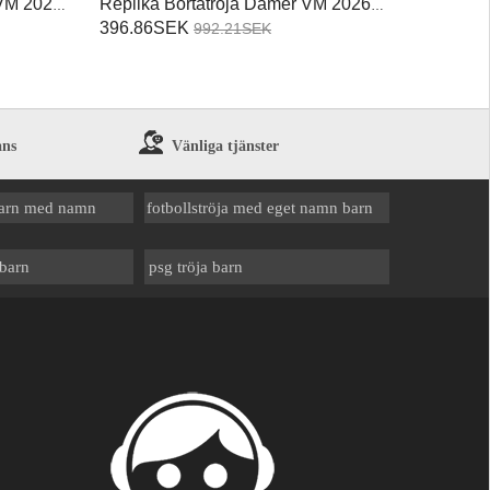
VM 2026
Replika Bortatröja Damer VM 2026
Kortärmad
396.86SEK
992.21SEK
ans
Vänliga tjänster
 barn med namn
fotbollströja med eget namn barn
 barn
psg tröja barn