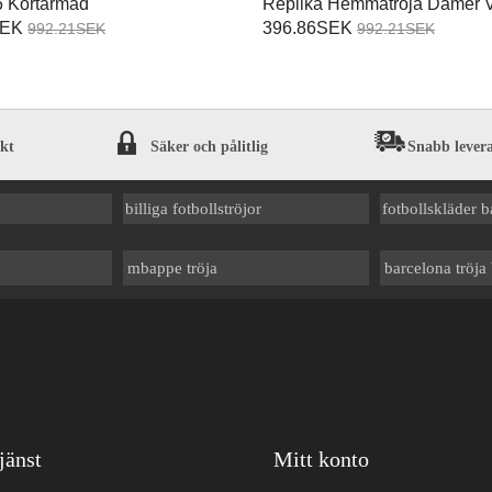
 Kortärmad
Replika Hemmatröja Damer 
Kortärmad
SEK
396.86SEK
992.21SEK
992.21SEK
ekt
Säker och pålitlig
Snabb lever
billiga fotbollströjor
fotbollskläder
mbappe tröja
barcelona tröja
jänst
Mitt konto