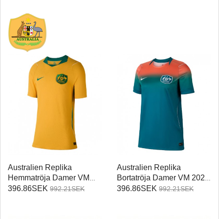
Australien Replika
Australien Replika
Hemmatröja Damer VM
Bortatröja Damer VM 2026
2026 Kortärmad
Kortärmad
396.86SEK
396.86SEK
992.21SEK
992.21SEK