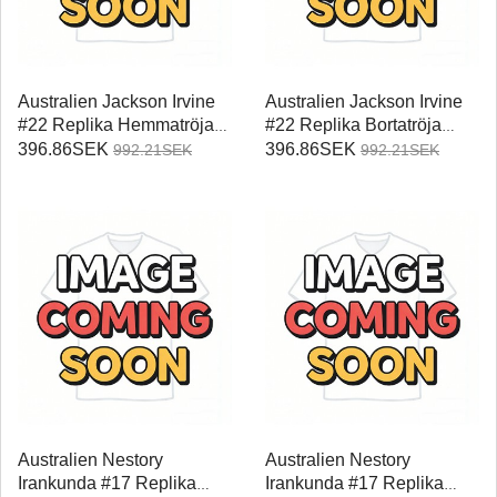
Australien Jackson Irvine
Australien Jackson Irvine
#22 Replika Hemmatröja
#22 Replika Bortatröja
Damer VM 2026
Damer VM 2026
396.86SEK
396.86SEK
992.21SEK
992.21SEK
Kortärmad
Kortärmad
Australien Nestory
Australien Nestory
Irankunda #17 Replika
Irankunda #17 Replika