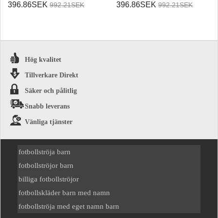
Hemmatröja Damer VM
Bortatröja Damer VM 2026
396.86SEK
396.86SEK
992.21SEK
992.21SEK
2026 Kortärmad
Kortärmad
Hög kvalitet
Tillverkare Direkt
Säker och pålitlig
Snabb leverans
Vänliga tjänster
fotbollströja barn
fotbollströjor barn
billiga fotbollströjor
fotbollskläder barn med namn
fotbollströja med eget namn barn