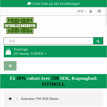
Gratis frakt på alla beställningar!
SEK
Kundvagn
(0) Summa: 0.00SEK
Få
10%
rabatt över
729
SEK, Kupongkod:
FOTBOLL
Australien VM 2026 Damer