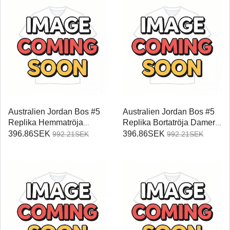
Australien Jordan Bos #5
Australien Jordan Bos #5
Replika Hemmatröja
Replika Bortatröja Damer
Damer VM 2026
VM 2026 Kortärmad
396.86SEK
396.86SEK
992.21SEK
992.21SEK
Kortärmad