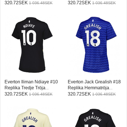
Damer 2025-26 Kortärmad
2025-26 Kortärmad
320.72SEK
320.72SEK
1 036.48SEK
1 036.48SEK
Everton Iliman Ndiaye #10
Everton Jack Grealish #18
Replika Tredje Tröja
Replika Hemmatröja
Damer 2025-26 Kortärmad
Damer 2025-26 Kortärmad
320.72SEK
320.72SEK
1 036.48SEK
1 036.48SEK