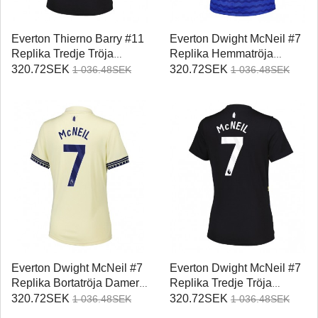
Everton Thierno Barry #11
Everton Dwight McNeil #7
Replika Tredje Tröja
Replika Hemmatröja
Damer 2025-26 Kortärmad
Damer 2025-26 Kortärmad
320.72SEK
320.72SEK
1 036.48SEK
1 036.48SEK
Everton Dwight McNeil #7
Everton Dwight McNeil #7
Replika Bortatröja Damer
Replika Tredje Tröja
2025-26 Kortärmad
Damer 2025-26 Kortärmad
320.72SEK
320.72SEK
1 036.48SEK
1 036.48SEK