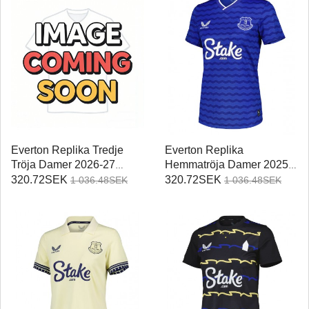
Everton Replika Tredje
Everton Replika
Tröja Damer 2026-27
Hemmatröja Damer 2025-
Kortärmad
26 Kortärmad
320.72SEK
320.72SEK
1 036.48SEK
1 036.48SEK