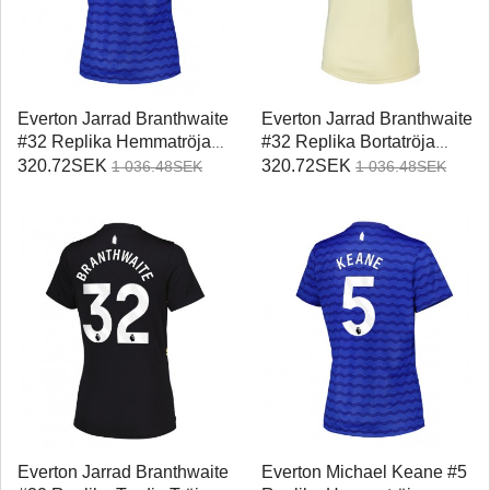
Everton Jarrad Branthwaite
Everton Jarrad Branthwaite
#32 Replika Hemmatröja
#32 Replika Bortatröja
Damer 2025-26 Kortärmad
Damer 2025-26 Kortärmad
320.72SEK
320.72SEK
1 036.48SEK
1 036.48SEK
Everton Jarrad Branthwaite
Everton Michael Keane #5