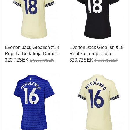
Everton Jack Grealish #18
Everton Jack Grealish #18
Replika Bortatröja Damer
Replika Tredje Tröja
2025-26 Kortärmad
Damer 2025-26 Kortärmad
320.72SEK
320.72SEK
1 036.48SEK
1 036.48SEK