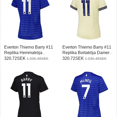
Everton Thierno Barry #11
Everton Thierno Barry #11
Replika Hemmatröja
Replika Bortatröja Damer
Damer 2025-26 Kortärmad
2025-26 Kortärmad
320.72SEK
320.72SEK
1 036.48SEK
1 036.48SEK