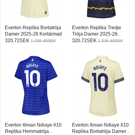
Everton Replika Bortatröja
Everton Replika Tredje
Damer 2025-26 Kortärmad
Tröja Damer 2025-26
Kortärmad
320.72SEK
320.72SEK
1 036.48SEK
1 036.48SEK
Everton Iliman Ndiaye #10
Everton Iliman Ndiaye #10
Replika Hemmatröja
Replika Bortatröja Damer