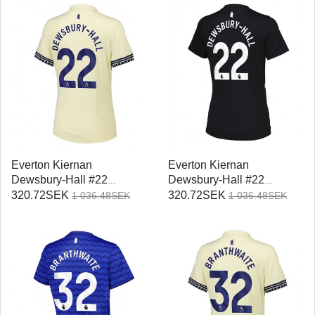
Everton Kiernan
Everton Kiernan
Dewsbury-Hall #22
Dewsbury-Hall #22
Replika Bortatröja Damer
Replika Tredje Tröja
320.72SEK
320.72SEK
1 036.48SEK
1 036.48SEK
2025-26 Kortärmad
Damer 2025-26 Kortärmad