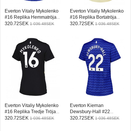
Everton Vitaliy Mykolenko
Everton Vitaliy Mykolenko
#16 Replika Hemmatröja
#16 Replika Bortatröja
Damer 2025-26 Kortärmad
Damer 2025-26 Kortärmad
320.72SEK
320.72SEK
1 036.48SEK
1 036.48SEK
Everton Vitaliy Mykolenko
Everton Kiernan
#16 Replika Tredje Tröja
Dewsbury-Hall #22
Damer 2025-26 Kortärmad
Replika Hemmatröja
320.72SEK
320.72SEK
1 036.48SEK
1 036.48SEK
Damer 2025-26 Kortärmad