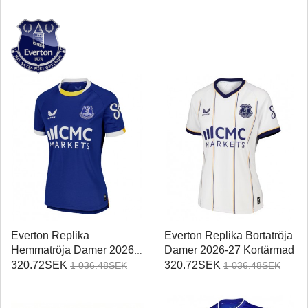
Everton Replika
Everton Replika Bortatröja
Hemmatröja Damer 2026-
Damer 2026-27 Kortärmad
27 Kortärmad
320.72SEK
320.72SEK
1 036.48SEK
1 036.48SEK