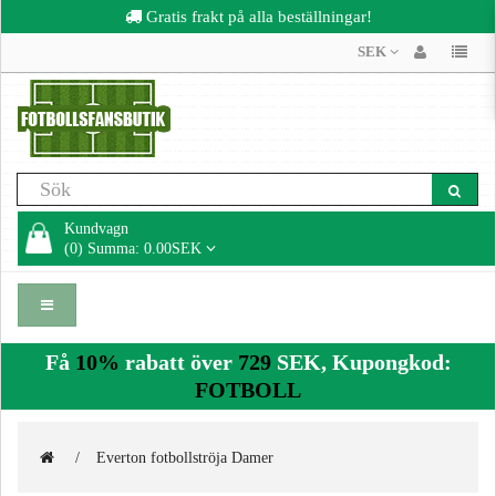
Gratis frakt på alla beställningar!
SEK
Kundvagn
(0) Summa: 0.00SEK
Få
10%
rabatt över
729
SEK, Kupongkod:
FOTBOLL
Everton fotbollströja Damer