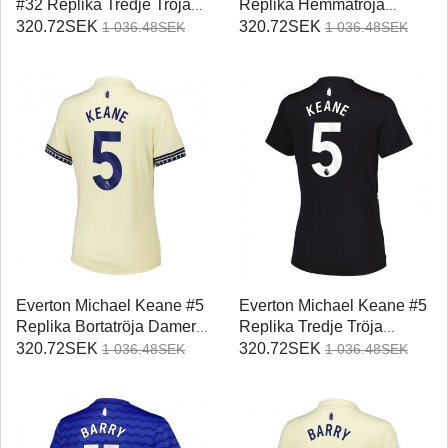
#32 Replika Tredje Tröja
Replika Hemmatröja
Damer 2025-26 Kortärmad
Damer 2025-26 Kortärmad
320.72SEK
320.72SEK
1 036.48SEK
1 036.48SEK
Everton Michael Keane #5
Everton Michael Keane #5
Replika Bortatröja Damer
Replika Tredje Tröja
2025-26 Kortärmad
Damer 2025-26 Kortärmad
320.72SEK
320.72SEK
1 036.48SEK
1 036.48SEK